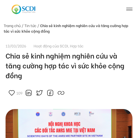
Trang chủ
/ Tin tức /
Chia sẻ kinh nghiệm nghiên cứu và tăng cường hợp
tác vì sức khỏe cộng đồng
Giới thiệu về SCDI
13/03/2026
Hoạt động của SCDI, Hợp tác
Hoạt động của SCDI
Chia sẻ kinh nghiệm nghiên cứu và
tăng cường hợp tác vì sức khỏe cộng
Tin tức
đồng
Tin tức chung
Câu chuyện thay đổi
109
Tin hoạt động
Tuyển dụng
Tài liệu