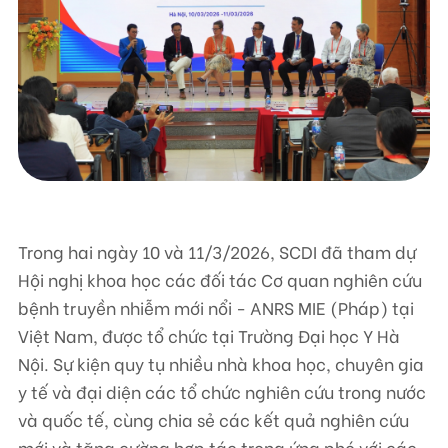
Liên hệ
TRUNG TÂM HỖ TRỢ SÁNG KIẾN PHÁT TRIỂN CỘNG ĐỒNG
Số 9, ngõ 165/30 Thái Hà, phường Đống Đa, thành phố Hà Nội, Việt Nam
Điện thoại: +84-24-3572 0689
Fax: +84-24-3572 0689
Email: scdi@scdi.org.vn
Trong hai ngày 10 và 11/3/2026, SCDI đã tham dự
Hội nghị khoa học các đối tác Cơ quan nghiên cứu
bệnh truyền nhiễm mới nổi - ANRS MIE (Pháp) tại
Việt Nam, được tổ chức tại Trường Đại học Y Hà
Nội. Sự kiện quy tụ nhiều nhà khoa học, chuyên gia
y tế và đại diện các tổ chức nghiên cứu trong nước
và quốc tế, cùng chia sẻ các kết quả nghiên cứu
mới và tăng cường hợp tác trong ứng phó với các