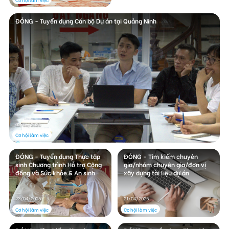
ĐÓNG - Tuyển dụng Cán bộ Dự án tại Quảng Ninh
02/06/2025
Cơ hội làm việc
ĐÓNG - Tuyển dụng Thực tập
ĐÓNG - Tìm kiếm chuyên
sinh Chương trình Hỗ trợ Cộng
gia/nhóm chuyên gia/đơn vị
đồng và Sức khỏe & An sinh
xây dựng tài liệu dự án
21/04/2025
23/04/2025
Cơ hội làm việc
Cơ hội làm việc