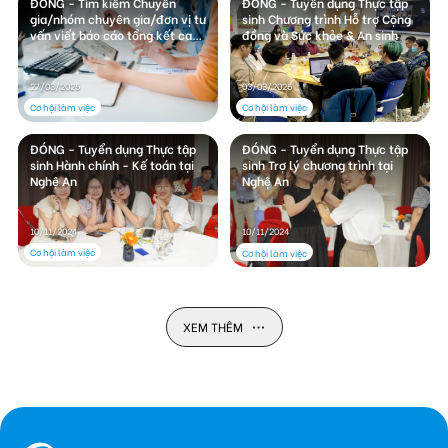
ĐÓNG - Tìm kiếm Chuyên
ĐÓNG - Tuyển dụng Thực tập
gia/nhóm chuyên gia/đơn vị tư
sinh Chương trình Hỗ trợ Cộng
vấn viết báo cáo tổng kết can
đồng và Sức khỏe & An sinh
thiệp sức khoẻ tâm thần dựa
vào cộng đồng
27/03/2025
03/03/2025
Cơ hội làm việc
Cơ hội làm việc
ĐÓNG - Tuyển dụng Thực tập
ĐÓNG - Tuyển dụng Thực tập
sinh Hành chính - Kế toán tại
sinh Trợ lý chương trình tại
Nghệ An
Nghệ An
10/11/2024
10/11/2024
Cơ hội làm việc
Cơ hội làm việc
XEM THÊM