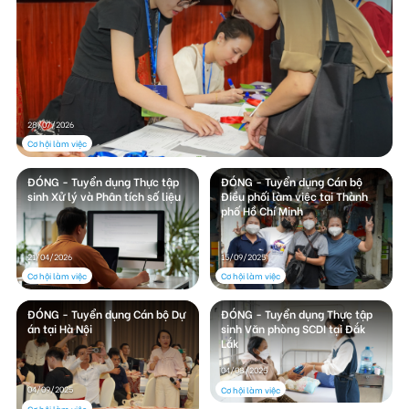
Liên hệ
TRUNG TÂM HỖ TRỢ SÁNG KIẾN PHÁT TRIỂN CỘNG ĐỒNG
28/07/2026
Số 9, ngõ 165/30 Thái Hà, phường Đống Đa, thành phố Hà Nội, Việt Nam
Cơ hội làm việc
Điện thoại: +84-24-3572 0689
ĐÓNG - Tuyển dụng Thực tập
ĐÓNG - Tuyển dụng Cán bộ
sinh Xử lý và Phân tích số liệu
Điều phối làm việc tại Thành
Fax: +84-24-3572 0689
phố Hồ Chí Minh
Email: scdi@scdi.org.vn
15/09/2025
21/04/2026
Cơ hội làm việc
Cơ hội làm việc
ĐÓNG - Tuyển dụng Cán bộ Dự
ĐÓNG - Tuyển dụng Thực tập
án tại Hà Nội
sinh Văn phòng SCDI tại Đắk
Lắk
04/08/2025
04/09/2025
Cơ hội làm việc
Cơ hội làm việc