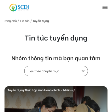
Trang chủ
/ Tin tức /
Tuyển dụng
Giới thiệu về SCDI
Tin tức tuyển dụng
Hoạt động của SCDI
Nhóm thông tin mà bạn quan tâm
Tin tức
Tin tức chung
Lọc theo chuyên mục
Câu chuyện thay đổi
Tin hoạt động
Tuyển dụng Thực tập sinh Hành chính - Nhân sự
Tuyển dụng
Tài liệu