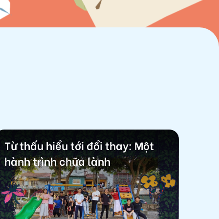
Từ thấu hiểu tới đổi thay: Một
hành trình chữa lành