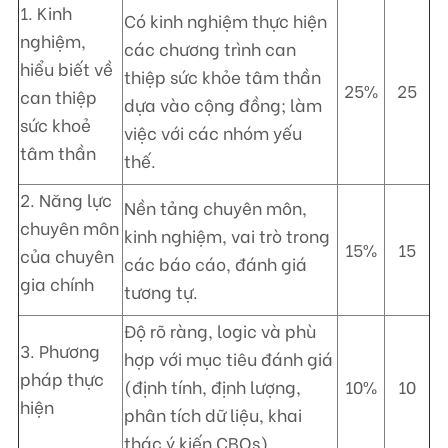
1. Kinh
Có kinh nghiệm thực hiện
nghiệm,
các chương trình can
hiểu biết về
thiệp sức khỏe tâm thần
25%
25
can thiệp
dựa vào cộng đồng; làm
sức khoẻ
việc với các nhóm yếu
tâm thần
thế.
2. Năng lực
Nền tảng chuyên môn,
chuyên môn
kinh nghiệm, vai trò trong
15%
15
của chuyên
các báo cáo, đánh giá
gia chính
tương tự.
Độ rõ ràng, logic và phù
3. Phương
hợp với mục tiêu đánh giá
pháp thực
(định tính, định lượng,
10%
10
hiện
phân tích dữ liệu, khai
thác ý kiến CBOs).