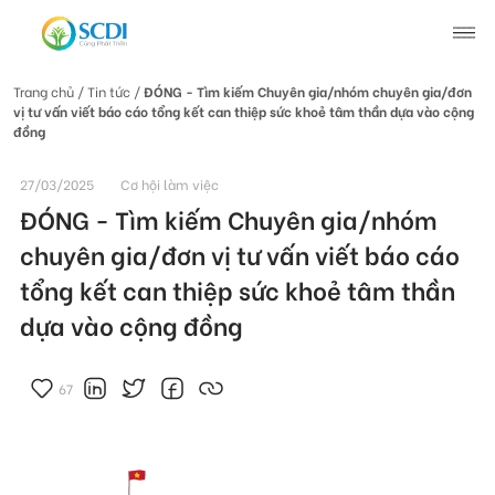
Trang chủ
/ Tin tức /
ĐÓNG - Tìm kiếm Chuyên gia/nhóm chuyên gia/đơn
vị tư vấn viết báo cáo tổng kết can thiệp sức khoẻ tâm thần dựa vào cộng
Giới thiệu về SCDI
đồng
27/03/2025
Cơ hội làm việc
Hoạt động của SCDI
ĐÓNG - Tìm kiếm Chuyên gia/nhóm
chuyên gia/đơn vị tư vấn viết báo cáo
Tin tức
tổng kết can thiệp sức khoẻ tâm thần
Tin tức chung
dựa vào cộng đồng
Câu chuyện thay đổi
Tin hoạt động
67
Tuyển dụng
Tài liệu