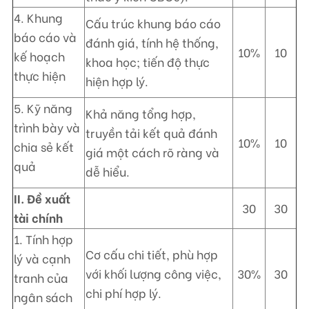
4. Khung
Cấu trúc khung báo cáo
báo cáo và
đánh giá, tính hệ thống,
10%
10
kế hoạch
khoa học; tiến độ thực
thực hiện
hiện hợp lý.
5. Kỹ năng
Khả năng tổng hợp,
trình bày và
truyền tải kết quả đánh
10%
10
chia sẻ kết
giá một cách rõ ràng và
quả
dễ hiểu.
II. Đề xuất
30
30
tài chính
1. Tính hợp
Cơ cấu chi tiết, phù hợp
lý và cạnh
với khối lượng công việc,
30%
30
tranh của
chi phí hợp lý.
ngân sách