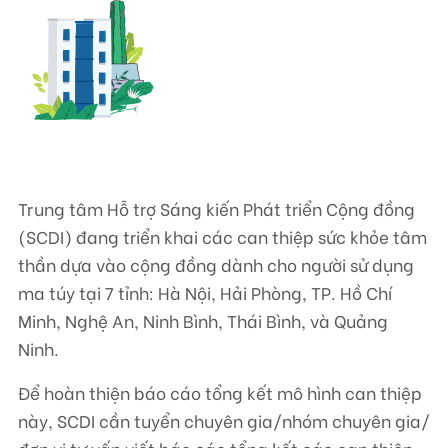
Liên hệ
TRUNG TÂM HỖ TRỢ SÁNG KIẾN PHÁT TRIỂN CỘNG ĐỒNG
Số 9, ngõ 165/30 Thái Hà, phường Đống Đa, thành phố Hà Nội, Việt Nam
Điện thoại: +84-24-3572 0689
Trung tâm Hỗ trợ Sáng kiến Phát triển Cộng đồng
Fax: +84-24-3572 0689
(SCDI) đang triển khai các can thiệp sức khỏe tâm
Email: scdi@scdi.org.vn
thần dựa vào cộng đồng dành cho người sử dụng
ma túy tại 7 tỉnh: Hà Nội, Hải Phòng, TP. Hồ Chí
Minh, Nghệ An, Ninh Bình, Thái Bình, và Quảng
Ninh.
Để hoàn thiện báo cáo tổng kết mô hình can thiệp
này, SCDI cần tuyển chuyên gia/nhóm chuyên gia/