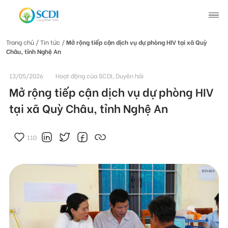
Trang chủ
/ Tin tức /
Mở rộng tiếp cận dịch vụ dự phòng HIV tại xã Quỳ
Châu, tỉnh Nghệ An
Giới thiệu về SCDI
13/05/2026
Hoạt động của SCDI, Duyên hải
Hoạt động của SCDI
Mở rộng tiếp cận dịch vụ dự phòng HIV
tại xã Quỳ Châu, tỉnh Nghệ An
Tin tức
110
Tin tức chung
Câu chuyện thay đổi
Tin hoạt động
Tuyển dụng
Tài liệu