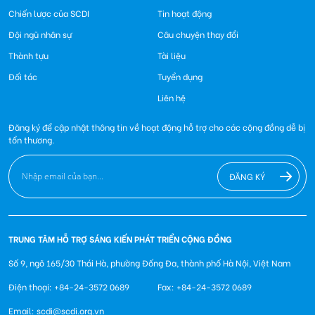
Chiến lược của SCDI
Tin hoạt động
Đội ngũ nhân sự
Câu chuyện thay đổi
Thành tựu
Tài liệu
Đối tác
Tuyển dụng
Liên hệ
Đăng ký để cập nhật thông tin về hoạt động hỗ trợ cho các cộng đồng dễ bị
tổn thương.
ĐĂNG KÝ
TRUNG TÂM HỖ TRỢ SÁNG KIẾN PHÁT TRIỂN CỘNG ĐỒNG
Số 9, ngõ 165/30 Thái Hà, phường Đống Đa, thành phố Hà Nội, Việt Nam
Điện thoại: +84-24-3572 0689
Fax: +84-24-3572 0689
Email: scdi@scdi.org.vn