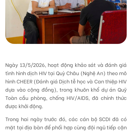
Liên hệ
TRUNG TÂM HỖ TRỢ SÁNG KIẾN PHÁT TRIỂN CỘNG ĐỒNG
Số 9, ngõ 165/30 Thái Hà, phường Đống Đa, thành phố Hà Nội, Việt Nam
Điện thoại: +84-24-3572 0689
Ngày 13/5/2026, hoạt động khảo sát và đánh giá
Fax: +84-24-3572 0689
tình hình dịch HIV tại Quỳ Châu (Nghệ An) theo mô
Email: scdi@scdi.org.vn
hình CHEER (Đánh giá Dịch tễ học và Can thiệp HIV
dựa vào cộng đồng), trong khuôn khổ dự án Quỹ
Toàn cầu phòng, chống HIV/AIDS, đã chính thức
được khởi động.
Trong hai ngày trước đó, các cán bộ SCDI đã có
mặt tại địa bàn để phối hợp cùng đội ngũ tiếp cận