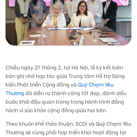
Liên hệ
TRUNG TÂM HỖ TRỢ SÁNG KIẾN PHÁT TRIỂN CỘNG ĐỒNG
Số 9, ngõ 165/30 Thái Hà, phường Đống Đa, thành phố Hà Nội, Việt Nam
Điện thoại: +84-24-3572 0689
Chiều ngày 27 tháng 2, tại Hà Nội, lễ ký kết biên
Fax: +84-24-3572 0689
bản ghi nhớ hợp tác giữa Trung tâm Hỗ trợ Sáng
Email: scdi@scdi.org.vn
kiến Phát triển Cộng đồng và
Quỹ Chạm Yêu
Thương
đã diễn ra thành công tốt đẹp, đánh dấu
bước khởi đầu quan trọng trong hành trình đồng
hành vì sức khỏe cộng đồng giữa hai bên.
Theo khuôn khổ thỏa thuận, SCDI và Quỹ Chạm Yêu
Thương sẽ cùng phối hợp triển khai hoạt động tại