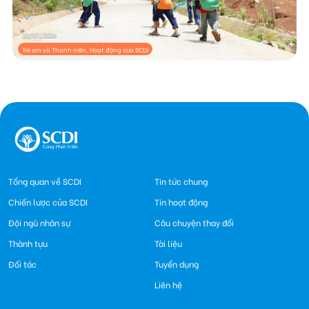
30/07/2026
Trẻ em và Thanh niên, Hoạt động của SCDI
Tổng quan về SCDI
Tin tức chung
Chiến lược của SCDI
Tin hoạt động
Đội ngũ nhân sự
Câu chuyện thay đổi
Thành tựu
Tài liệu
Đối tác
Tuyển dụng
Liên hệ