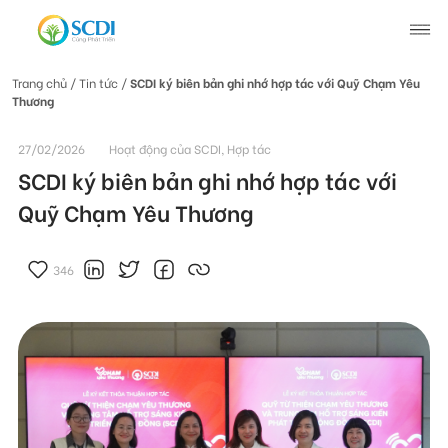
Trang chủ
/ Tin tức /
SCDI ký biên bản ghi nhớ hợp tác với Quỹ Chạm Yêu
Thương
Giới thiệu về SCDI
27/02/2026
Hoạt động của SCDI, Hợp tác
Hoạt động của SCDI
SCDI ký biên bản ghi nhớ hợp tác với
Quỹ Chạm Yêu Thương
Tin tức
346
Tin tức chung
Câu chuyện thay đổi
Tin hoạt động
Tuyển dụng
Tài liệu