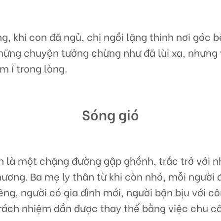
g, khi con đã ngủ, chị ngồi lặng thinh nơi góc 
những chuyện tưởng chừng như đã lùi xa, nhưng
m ỉ trong lòng.
Sóng gió
h là một chặng đường gập ghềnh, trắc trở với
hương. Ba mẹ ly thân từ khi còn nhỏ, mỗi người
ng, người có gia đình mới, người bận bịu với c
trách nhiệm dần được thay thế bằng việc chu c