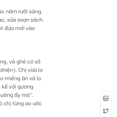
úc năm rưỡi sáng.
áo, sửa soạn sách
ột đứa mới vào
ờng, và ghé cơ sở
hiện). Chị vừa lo
lo miếng ăn và lo
ị kể với gương
thường ấy mà”.
à chị từng ao ước