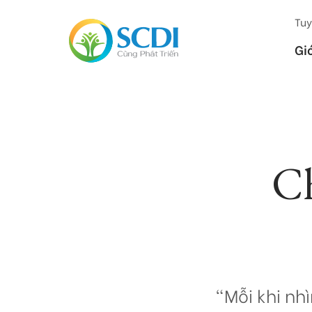
Tuy
Gi
C
"Mỗi khi nh