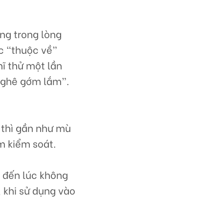
ng trong lòng
c “thuộc về”
hĩ thử một lần
à ghê gớm lắm”.
 thì gần như mù
ầm kiểm soát.
 đến lúc không
, khi sử dụng vào