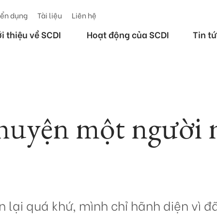
ển dụng
Tài liệu
Liên hệ
ới thiệu về SCDI
Hoạt động của SCDI
Tin t
huyện một người 
ìn lại quá khứ, mình chỉ hãnh diện vì đ