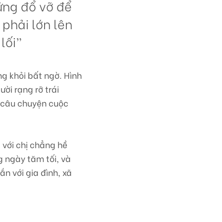
ững đổ vỡ để
phải lớn lên
lối”
ng khỏi bất ngờ. Hình
ời rạng rỡ trái
ề câu chuyện cuộc
 với chị chẳng hề
g ngày tăm tối, và
ắn với gia đình, xã