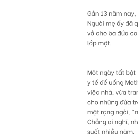
Gần 13 năm nay, 
Người mẹ ấy đã q
vở cho ba đứa co
lớp một.
Một ngày tất bật 
y tế để uống Meth
việc nhà, vừa tra
cho những đứa tr
mặt rạng ngời, “
Chẳng ai nghĩ, n
suốt nhiều năm.