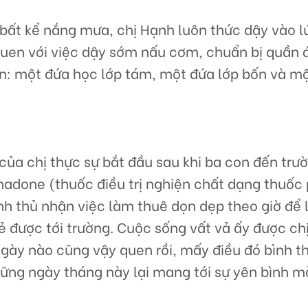
bất kể nắng mưa, chị Hạnh luôn thức dậy vào l
uen với việc dậy sớm nấu cơm, chuẩn bị quần 
n: một đứa học lớp tám, một đứa lớp bốn và m
của chị thực sự bắt đầu sau khi ba con đến trư
adone (thuốc điều trị nghiện chất dạng thuốc p
nh thủ nhận việc làm thuê dọn dẹp theo giờ để 
ẻ được tới trường. Cuộc sống vất vả ấy được ch
ngày nào cũng vậy quen rồi, mấy điều đó bình 
hững ngày tháng này lại mang tới sự yên bình m