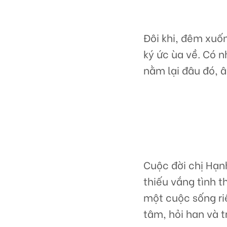
Đôi khi, đêm xuốn
ký ức ùa về. Có 
nằm lại đâu đó, â
Cuộc đời chị Hạn
thiếu vắng tình t
một cuộc sống riê
tâm, hỏi han và 