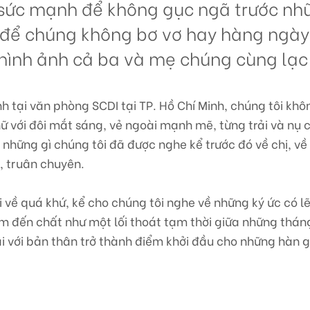
 sức mạnh để không gục ngã trước nh
 để chúng không bơ vơ hay hàng ngày 
 hình ảnh cả ba và mẹ chúng cùng lạc 
 tại văn phòng SCDI tại TP. Hồ Chí Minh, chúng tôi khô
 với đôi mắt sáng, vẻ ngoài mạnh mẽ, từng trải và nụ cư
 những gì chúng tôi đã được nghe kể trước đó về chị, v
, truân chuyên.
 về quá khứ, kể cho chúng tôi nghe về những ký ức có lẽ
ìm đến chất như một lối thoát tạm thời giữa những thán
lại với bản thân trở thành điểm khởi đầu cho những hàn g