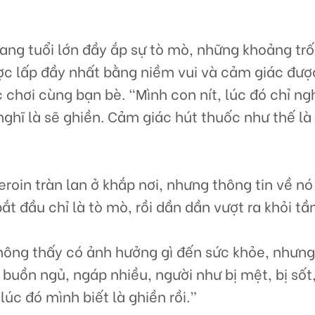
ang tuổi lớn đầy ắp sự tò mò, những khoảng trố
c lấp đầy nhất bằng niềm vui và cảm giác đượ
chơi cùng bạn bè. “Mình con nít, lúc đó chỉ ng
nghĩ là sẽ ghiền. Cảm giác hút thuốc như thế l
oin tràn lan ở khắp nơi, nhưng thông tin về nó
ắt đầu chỉ là tò mò, rồi dần dần vượt ra khỏi t
hông thấy có ảnh hưởng gì đến sức khỏe, nhưng
buồn ngủ, ngáp nhiều, người như bị mệt, bị sốt
 lúc đó mình biết là ghiền rồi.”