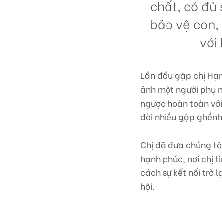
chất, có đủ
bảo vệ con,
với
Lần đầu gặp chị Hạnh
ảnh một người phụ nữ
ngược hoàn toàn với
đời nhiều gập ghềnh
Chị đã đưa chúng tôi
hạnh phúc, nơi chị t
cách sự kết nối trở 
hội.