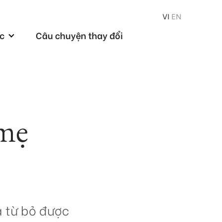
VI
EN
ức
Câu chuyện thay đổi
mẹ
ã từ bỏ được