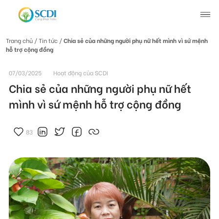
Trang chủ
/ Tin tức /
Chia sẻ của những người phụ nữ hết mình vì sứ mệnh
hỗ trợ cộng đồng
Giới thiệu về SCDI
07/03/2025
Hoạt động của SCDI
Hoạt động của SCDI
Chia sẻ của những người phụ nữ hết
mình vì sứ mệnh hỗ trợ cộng đồng
Tin tức
83
Tin tức chung
Câu chuyện thay đổi
Tin hoạt động
Tuyển dụng
Tài liệu