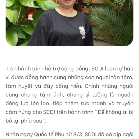
Liên hệ
TRUNG TÂM HỖ TRỢ SÁNG KIẾN PHÁT TRIỂN CỘNG ĐỒNG
Số 9, ngõ 165/30 Thái Hà, phường Đống Đa, thành phố Hà Nội, Việt Nam
Điện thoại: +84-24-3572 0689
Trên hành trình hỗ trợ cộng đồng, SCDI luôn tự hào
Fax: +84-24-3572 0689
vì được đồng hành cùng những con người tận tâm,
Email: scdi@scdi.org.vn
tâm huyết và đầy cống hiến. Chính những người
cùng chung tâm tình, chung lý tưởng là nguồn
động lực lớn lao, tiếp thêm sức mạnh và truyền
cảm hứng cho SCDI trên hành trình “Để không ai bị
bỏ lại phía sau”.
Nhân ngày Quốc tế Phụ nữ 8/3, SCDI đã có dịp ngồi