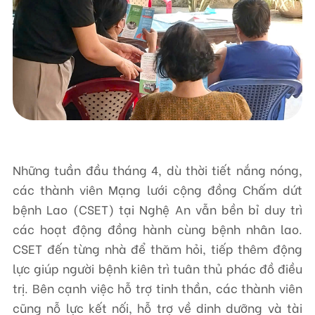
Liên hệ
TRUNG TÂM HỖ TRỢ SÁNG KIẾN PHÁT TRIỂN CỘNG ĐỒNG
Số 9, ngõ 165/30 Thái Hà, phường Đống Đa, thành phố Hà Nội, Việt Nam
Điện thoại: +84-24-3572 0689
Fax: +84-24-3572 0689
Những tuần đầu tháng 4, dù thời tiết nắng nóng,
Email: scdi@scdi.org.vn
các thành viên Mạng lưới cộng đồng Chấm dứt
bệnh Lao (CSET) tại Nghệ An vẫn bền bỉ duy trì
các hoạt động đồng hành cùng bệnh nhân lao.
CSET đến từng nhà để thăm hỏi, tiếp thêm động
lực giúp người bệnh kiên trì tuân thủ phác đồ điều
trị. Bên cạnh việc hỗ trợ tinh thần, các thành viên
cũng nỗ lực kết nối, hỗ trợ về dinh dưỡng và tài