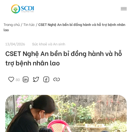
Trang chủ
/ Tin tức /
CSET Nghệ An bền bỉ đồng hành và hỗ trợ bệnh nhân
lao
Giới thiệu về SCDI
13/04/2026
Sức khoẻ và An sinh
Hoạt động của SCDI
CSET Nghệ An bền bỉ đồng hành và hỗ
trợ bệnh nhân lao
Tin tức
80
Tin tức chung
Câu chuyện thay đổi
Tin hoạt động
Tuyển dụng
Tài liệu