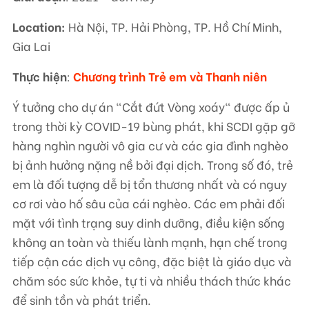
Location:
Hà Nội, TP. Hải Phòng, TP. Hồ Chí Minh,
Gia Lai
Thực hiện
:
Ch
ương trình Trẻ em và Thanh niên
Ý tưởng cho dự án "Cắt đứt Vòng xoáy" được ấp ủ
trong thời kỳ COVID-19 bùng phát, khi SCDI gặp gỡ
hàng nghìn người vô gia cư và các gia đình nghèo
bị ảnh hưởng nặng nề bởi đại dịch. Trong số đó, trẻ
em là đối tượng dễ bị tổn thương nhất và có nguy
cơ rơi vào hố sâu của cái nghèo. Các em phải đối
mặt với tình trạng suy dinh dưỡng, điều kiện sống
không an toàn và thiếu lành mạnh, hạn chế trong
tiếp cận các dịch vụ công, đặc biệt là giáo dục và
chăm sóc sức khỏe, tự ti và nhiều thách thức khác
để sinh tồn và phát triển.