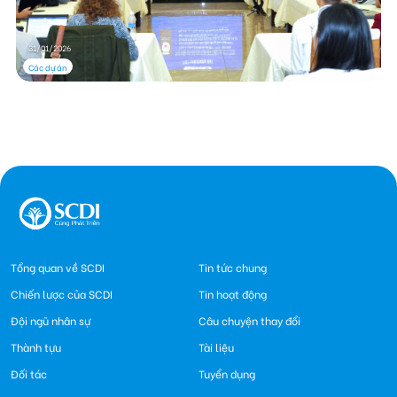
31/01/2026
Các dự án
Tổng quan về SCDI
Tin tức chung
Chiến lược của SCDI
Tin hoạt động
Đội ngũ nhân sự
Câu chuyện thay đổi
Thành tựu
Tài liệu
Đối tác
Tuyển dụng