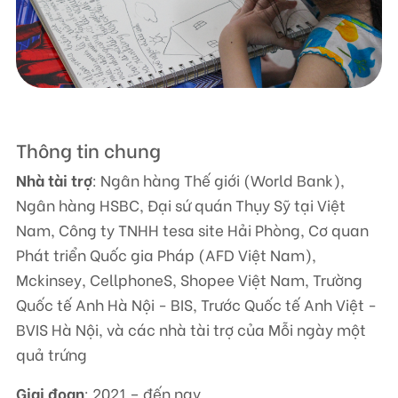
Liên hệ
TRUNG TÂM HỖ TRỢ SÁNG KIẾN PHÁT TRIỂN CỘNG ĐỒNG
Số 9, ngõ 165/30 Thái Hà, phường Đống Đa, thành phố Hà Nội, Việt Nam
Thông tin chung
Điện thoại: +84-24-3572 0689
Nhà tài trợ
: Ngân hàng Thế giới (World Bank),
Fax: +84-24-3572 0689
Ngân hàng HSBC, Đại sứ quán Thụy Sỹ tại Việt
Email: scdi@scdi.org.vn
Nam, Công ty TNHH tesa site Hải Phòng, Cơ quan
Phát triển Quốc gia Pháp (AFD Việt Nam),
Mckinsey, CellphoneS, Shopee Việt Nam, Trường
Quốc tế Anh Hà Nội - BIS, Trước Quốc tế Anh Việt -
BVIS Hà Nội, và các nhà tài trợ của Mỗi ngày một
quả trứng
Giai đoạn
: 2021 – đến nay