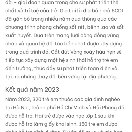
đời - giai đoạn quan trọng cho sự phát triển thể
chất và trí tuệ của trẻ. Gia Lai là địa bàn mà SCDI
đã gắn bó trong nhiều năm qua thông qua các
chương trình phòng chống sốt rét, bệnh lao và sốt
xuất huyết. Dựa trên mạng lưới cộng đồng vững
chắc và quan hệ đối tác bền chặt được xây dựng
trong quá trình đó, Cắt đứt Vòng xoáy hứa hẹn sẽ
tiếp tục xây dựng một hệ sinh thái hỗ trợ trẻ em
đến trường, thúc đẩy sự phát triển toàn diện và
tạo ra những thay đổi bền vững tại địa phương.
Kết quả năm 2023
Năm 2023, 320 trẻ em thuộc các gia đình nghèo
tại Hà Nội, thành phố Hồ Chí Minh và Hải Phòng đã
được hỗ trợ. Hai trẻ được vào học lớp 1 sau khi
được hỗ trợ làm giấy khai sinh. 150 trẻ em được
nhận hỗ trợ dinh dưỡng. Dự án đã mua và gia hạn