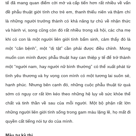
tế đã mang quan điểm cởi mở và cấp tiến hơn rất nhiều về vấn
đề phẫu thuật giới tính cho trẻ em, thanh thiếu niên và thậm chí
là những người trưởng thành có khả năng tự chủ về nhận thức
và hành vi, song cũng còn đó rất nhiều trong xã hội, các cha mẹ
khi có con là một người liên giới tính bẩm sinh, cảm thấy đó là
một “căn bệnh”, một “dị tật” cần phải được điều chỉnh. Mong
muốn con mình được phẫu thuật hay can thiệp y tế để trở thành
một “người nam, hay người nữ bình thường” có thể xuất phát từ
tình yêu thương và hy vọng con mình có một tương lai suôn sẻ,
hạnh phúc. Nhưng bên cạnh đó, những cuộc phẫu thuật từ quá
sớm có nguy cơ rất lớn kéo theo những hệ lụy về sức khỏe thể
chất và tinh thần về sau của mỗi người. Một bộ phận rất lớn
những người liên giới tính sống trong gam màu lặng lẽ, họ mất đi
quyền cất tiếng nói tự do của mình.
Màu tự kỳ thị