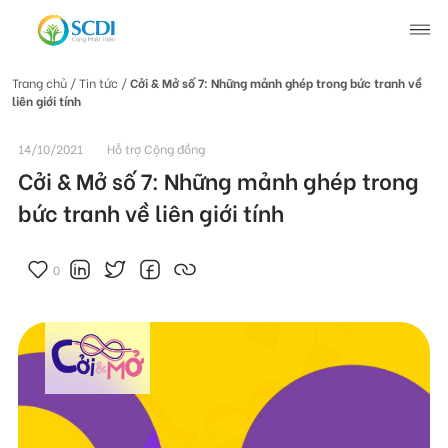
Trang chủ
/ Tin tức /
Cởi & Mở số 7: Những mảnh ghép trong bức tranh về
liên giới tính
Giới thiệu về SCDI
14/10/2021
Hỗ trợ Cộng đồng
Hoạt động của SCDI
Cởi & Mở số 7: Những mảnh ghép trong
bức tranh về liên giới tính
Tin tức
0
Tin tức chung
Câu chuyện thay đổi
Tin hoạt động
Tuyển dụng
Tài liệu