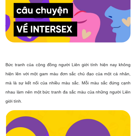
Liên hệ
TRUNG TÂM HỖ TRỢ SÁNG KIẾN PHÁT TRIỂN CỘNG ĐỒNG
Số 9, ngõ 165/30 Thái Hà, phường Đống Đa, thành phố Hà Nội, Việt Nam
Điện thoại: +84-24-3572 0689
Bức tranh của cộng đồng người Liên giới tính hiện nay không
Fax: +84-24-3572 0689
hiện lên với một gam màu đơn sắc chủ đạo của một cá nhân,
Email: scdi@scdi.org.vn
mà là sự kết nối của nhiều màu sắc. Mỗi màu sắc đứng cạnh
nhau làm nên một bức tranh đa sắc màu của những người Liên
giới tính.